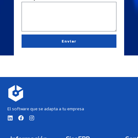
Enviar
El software que se adapta a tu empresa
L
F
I
i
a
n
n
c
s
k
e
t
e
b
a