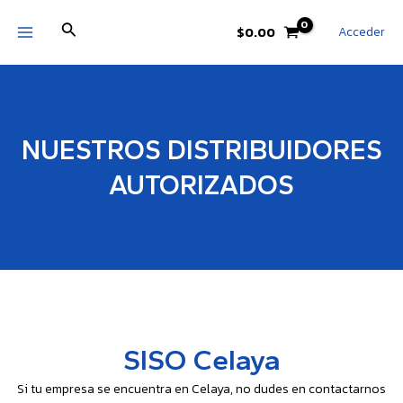
Ir
MAIN
Buscar
al
Acceder
$
0.00
MENU
contenido
NUESTROS DISTRIBUIDORES
AUTORIZADOS​
SISO Celaya
Si tu empresa se encuentra en Celaya, no dudes en contactarnos