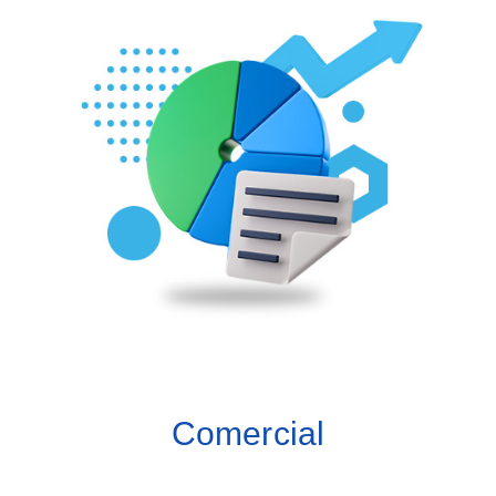
Módulos:
Contabilidad
Finanzas
Socios estratégicos
Ventas
Logística
Compras
Producción
Inventarios
Comercial