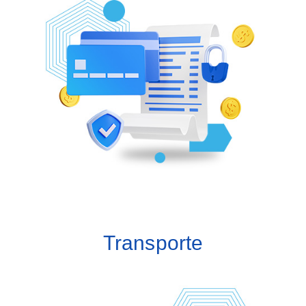
Módulos:
Finanzas
Socios estratégicos
Ventas
Compras
Inventarios
Transporte