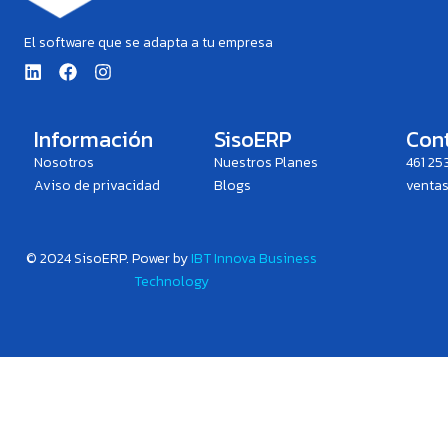
El software que se adapta a tu empresa
L
F
I
i
a
n
n
c
s
k
e
t
e
b
a
Información
SisoERP
Con
d
o
g
Nosotros
Nuestros Planes
461 25
i
o
r
n
k
a
Aviso de privacidad
Blogs
venta
m
© 2024 SisoERP. P
ower by
IBT Innova Business
Technology