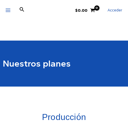
Ir
MAIN
Buscar
al
Acceder
$
0.00
MENU
contenido
Nuestros planes
Producción