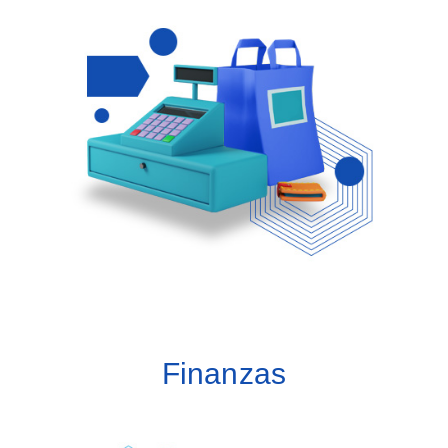
Módulos:
Contabilidad
Finanzas
Socios estratégicos
Ventas
Compras
Inventarios
Finanzas