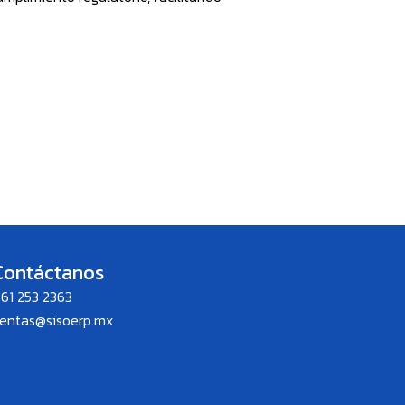
Contáctanos
61 253 2363
entas@sisoerp.mx