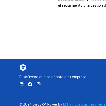
el seguimiento y la gestión 
El software que se adapta a tu empresa
L
F
I
i
a
n
n
c
s
k
e
t
e
b
a
d
o
g
© 2024 SisoERP. P
ower by
IBT Innova Business Tech