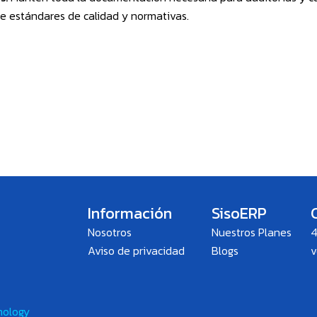
de estándares de calidad y normativas.
Información
SisoERP
Nosotros
Nuestros Planes
4
Aviso de privacidad
Blogs
v
nology