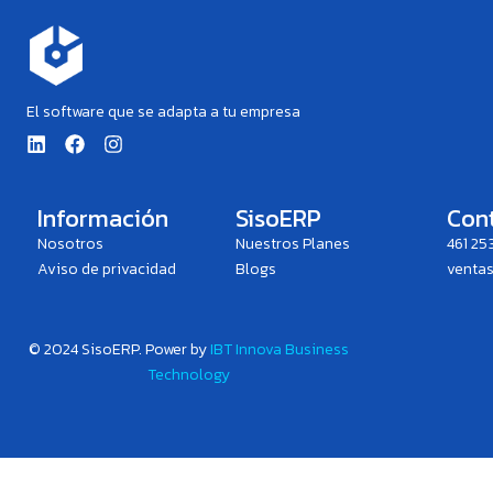
El software que se adapta a tu empresa
L
F
I
i
a
n
n
c
s
k
e
t
e
b
a
Información
SisoERP
Con
d
o
g
Nosotros
Nuestros Planes
461 25
i
o
r
n
k
a
Aviso de privacidad
Blogs
venta
m
© 2024 SisoERP. P
ower by
IBT Innova Business
Technology