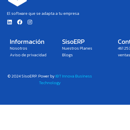
El software que se adapta a tu empresa
L
F
I
i
a
n
n
c
s
k
e
t
e
b
a
Información
SisoERP
Con
d
o
g
Nosotros
Nuestros Planes
461 25
i
o
r
n
k
a
Aviso de privacidad
Blogs
venta
m
© 2024 SisoERP. P
ower by
IBT Innova Business
Technology